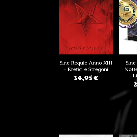
Sine Requie Anno XIII
Sine
- Eretici e Stregoni
Notte
Prezzo
L
34,95 €