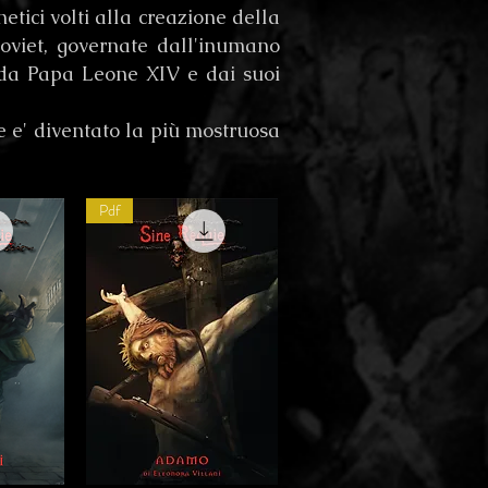
netici volti alla creazione della
Soviet, governate dall'inumano
a da Papa Leone XIV e dai suoi
e e' diventato la più mostruosa
Pdf