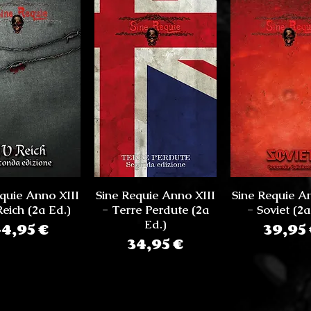
quie Anno XIII
Sine Requie Anno XIII
Sine Requie A
Reich (2a Ed.)
- Terre Perdute (2a
- Soviet (2a
Prezzo
Ed.)
Prez
4,95 €
39,95
Prezzo
34,95 €