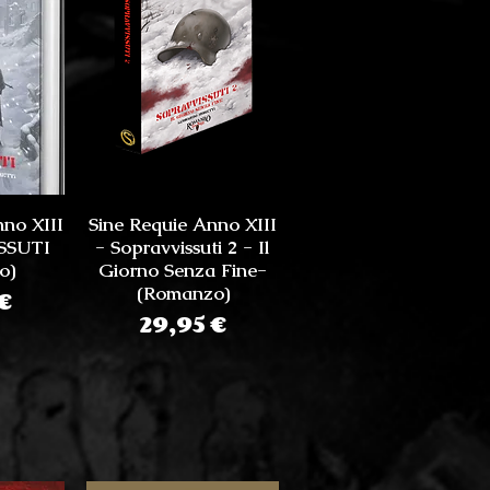
nno XIII
Sine Requie Anno XIII
SSUTI
- Sopravvissuti 2 - Il
o)
Giorno Senza Fine-
zo
(Romanzo)
€
Prezzo
29,95 €