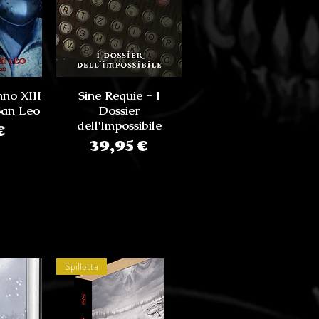
nno XIII
Sine Requie - I
San Leo
Dossier
zo
dell'Impossibile
€
Prezzo
39,95 €
Spilletta