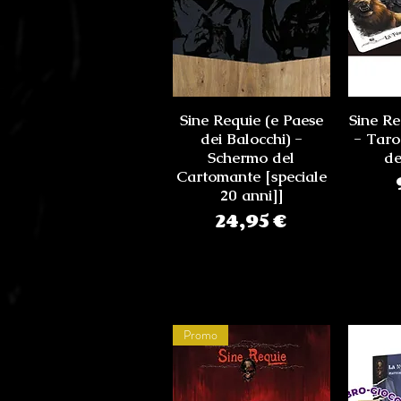
Sine Requie (e Paese
Sine Re
dei Balocchi) -
- Taro
Schermo del
de
Cartomante [speciale
20 anni]]
Prezzo
24,95 €
Promo