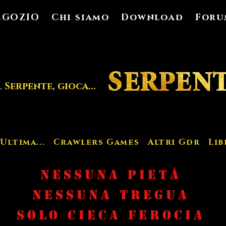
EGOZIO
Chi siamo
Download
Foru
l Serpente, gioca...
'Ultima...
Crawlers Games
Altri Gdr
Lib
NESSUNA PIETà
nESSUNA TREGUA
SOLO CIECA FEROCIA