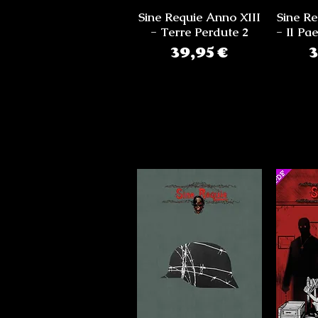
Sine Requie Anno XIII
Sine Re
- Terre Perdute 2
- Il Pa
Prezzo
39,95 €
3