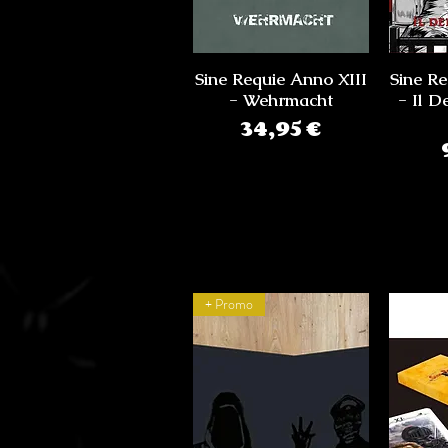
Sine Requie Anno XIII
Sine Re
- Wehrmacht
- Il 
Prezzo
34,95 €
+ Promo