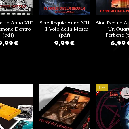
quie Anno XIII
Sine Requie Anno XIII
Sine Requie A
Demone Dentro
- Il Volo della Mosca
- Un Quart
(pdf)
(pdf)
Perbene (
Prezzo
Prezzo
Prez
9,99 €
9,99 €
6,99 
Pdf