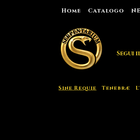
Home
Catalogo
N
Segui i
Sine Requie
Tenebræ
L