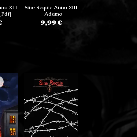
nno XIII
Sine Requie Anno XIII
[Pdf]
- Adamo
zo
Prezzo
€
9,99 €