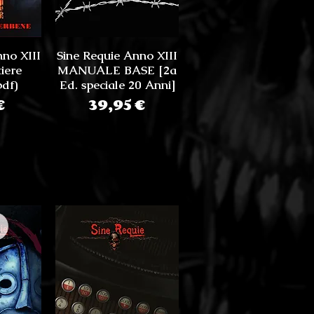
nno XIII
Sine Requie Anno XIII
iere
MANUALE BASE [2a
pdf)
Ed. speciale 20 Anni]
zo
Prezzo
€
39,95 €