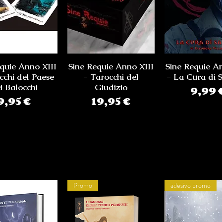
quie Anno XIII
Sine Requie Anno XIII
Sine Requie A
cchi del Paese
- Tarocchi del
- La Cura di 
i Balocchi
Giudizio
Prez
9,99 
Prezzo
Prezzo
9,95 €
19,95 €
Promo
adesivo promo