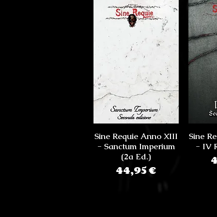
Sine Requie Anno XIII
Sine Re
- Sanctum Imperium
- IV 
(2a Ed.)
4
Prezzo
44,95 €