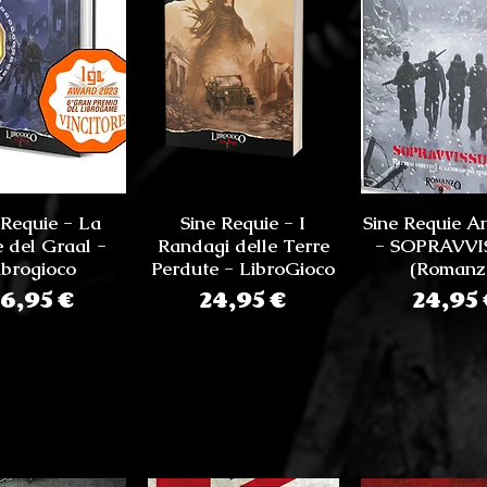
 Requie - La
Sine Requie - I
Sine Requie A
 del Graal -
Randagi delle Terre
- SOPRAVVI
ibrogioco
Perdute - LibroGioco
(Romanz
Prezzo
Prezzo
Prez
26,95 €
24,95 €
24,95 