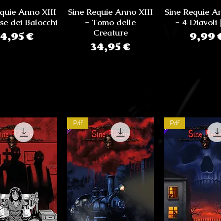
quie Anno XIII
Sine Requie Anno XIII
Sine Requie A
ese dei Balocchi
- Tomo delle
- 4 Diavoli 
Prezzo
Creature
Prez
4,95 €
9,99 
Prezzo
34,95 €
Pdf
Pdf