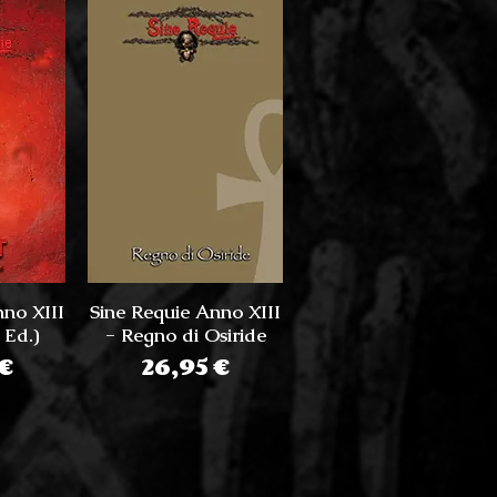
nno XIII
Sine Requie Anno XIII
 Ed.)
- Regno di Osiride
zo
Prezzo
 €
26,95 €