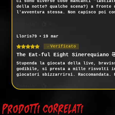
ci sono diverse cose mancanti "lasciat
della notte? qualche scena?) a fronte 
l'avventura stessa. Non capisco poi co
che sta cercando in un monastero così 
È stata utile?
Sì
Adamo su YT. Visto "San Leo" (BELLA!!)
Lloris79
•
19 mar
Valutazione 5 stelle su 5.
Verificato
The Eat-ful Eight Sinerequiano 
Stupenda la giocata della live, bravis
godibile, si presta a mille risvolti i
giocatori sbizzarrirsi. Raccomandata. 
È stata utile?
Sì
Prodotti correlati