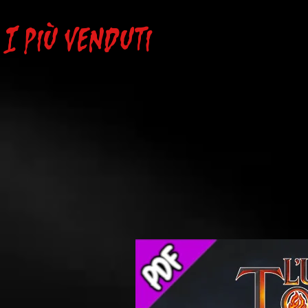
Torcia
-
La
I più venduti
Contea
di
Passo
Destino
-
PDF