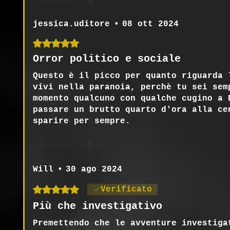
jessica.uditore
•
08 ott 2024
Valutazione 5 stelle su 5.
Orror politico e sociale
Questo è il picco per quanto riguarda 
vivi nella paranoia, perchè tu sei sem
momento qualcuno con qualche cugino a 
passare un brutto quarto d'ora alla ce
sparire per sempre.
Intrighi, paranoia, di chi mi posso fi
È stata utile?
Sì
Conditi dalla follia nazista della sci
vittima.
Will
•
30 ago 2024
Valutazione 5 stelle su 5.
Verificato
Più che investigativo
Premettendo che le avventure investiga