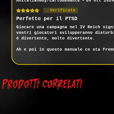
AnItalianGuy/Cartomemante
•
09 ott 2024
Valutazione 5 stelle su 5.
Verificato
Perfetto per il PTSD
Giocare una campagna nel IV Reich sign
vostri giocatori svilupperanno disturb
è divertente, molto divertente.
Ah e poi in questo manuale ce sta Frem
È stata utile?
Sì
Also, Lore.
Prodotti correlati