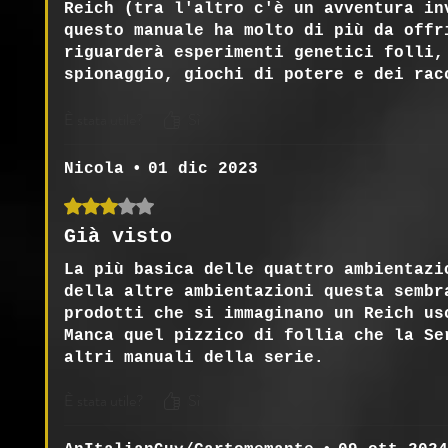
Reich (tra l'altro c'è un avventura in
questo manuale ha molto di più da offr
riguarderà esperimenti genetici folli,
spionaggio, giochi di potere e dei rac
costretti a vivere in questo regime ch
È stata utile?
Sì
sospetto
Nicola
•
01 dic 2023
Valutazione 3 stelle su 5.
Già visto
La più basica delle quattro ambientazi
della altre ambientazioni questa sembr
prodotti che si immaginano un Reich us
Manca quel pizzico di follia che la Se
altri manuali della serie.
È stata utile?
Sì