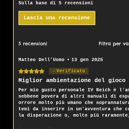
Sulla base di 5 recensioni
Lascia una recensione
5 recensioni
Filtra per va
Matteo Dell'Uomo
•
13 gen 2025
Valutazione 5 stelle su 5.
Verificato
Miglior ambientazione del gioco
Per mio gusto personale IV Reich è l'a
sebbene povera di altri manuali di esp
orrore molto più umano che soprannatur
temi da inserire in un'avventura che c
la disperazione o, molto più raramente
che li circonda. Purtroppo è un'ambien
È stata utile?
Sì
adatta a tutti i giocatori.