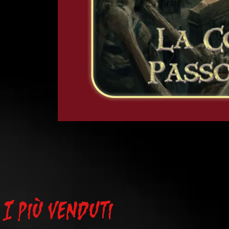
L'Ultima
Torcia
-
La
I più venduti
Contea
di
Passo
Destino
-