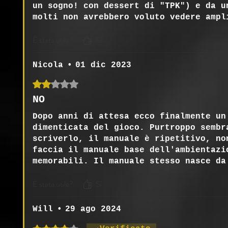
un sogno! con dessert di "TPK") e da u
molti non avrebbero voluto vedere ampl
Sopratutto quando nel Soviet ci sono a
È stata utile?
Sì
risposta e tanti misteri sicuramente p
Gladiatori.
Nicola
•
01 dic 2023
Valutazione 2 stelle su 5.
NO
Dopo anni di attesa ecco finalmente un
dimenticata del gioco. Purtroppo sembr
scriverlo, il manuale è ripetitivo, no
faccia il manuale base dell'ambientazi
memorabili. Il manuale stesso nasce da
autori, assicuro che nessuno leggendo 
È stata utile?
Sì
"vorrei saperne di più proprio sui gla
Will
•
29 ago 2024
Valutazione 4 stelle su 5.