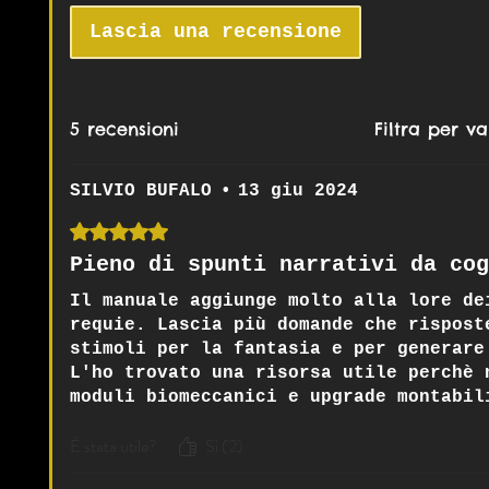
Lascia una recensione
5 recensioni
Filtra per va
SILVIO BUFALO
•
13 giu 2024
Valutazione 5 stelle su 5.
Pieno di spunti narrativi da cog
Il manuale aggiunge molto alla lore de
requie. Lascia più domande che rispost
stimoli per la fantasia e per generare
L'ho trovato una risorsa utile perchè 
moduli biomeccanici e upgrade montabil
quello che c'è attorno ai giochi veri 
È stata utile?
Sì (2)
scommesse, ultras, giochi clandestini 
Argomento trattato molto bene.