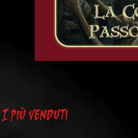
L'Ultima
Torcia
-
La
I più venduti
Contea
di
Passo
Destino
-
PDF