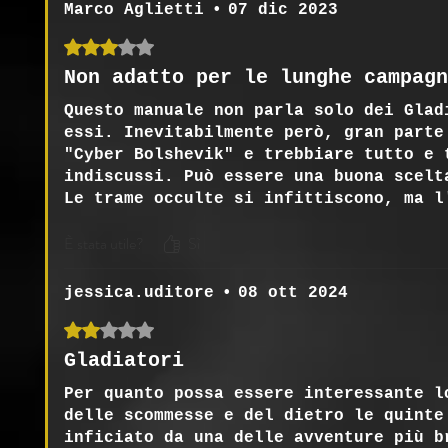
Marco Aglietti
•
07 dic 2023
Valutazione 3 stelle su 5.
Non adatto per le lunghe campagn
Questo manuale non parla solo dei Glad
essi. Inevitabilmente però, gran parte
"Cyber Bolshevik" e trebbiare tutto e 
indiscussi. Può essere una buona scelt
Le trame occulte si infittiscono, ma l
lascia i giocatori con più domande e u
È stata utile?
Sì
Ci sono comunque dei buoni racconti ch
jessica.uditore
•
08 ott 2024
Valutazione 2 stelle su 5.
Gladiatori
Per quanto possa essere interessante l
delle scommesse e del dietro le quinte
inficiato da una delle avventure più b