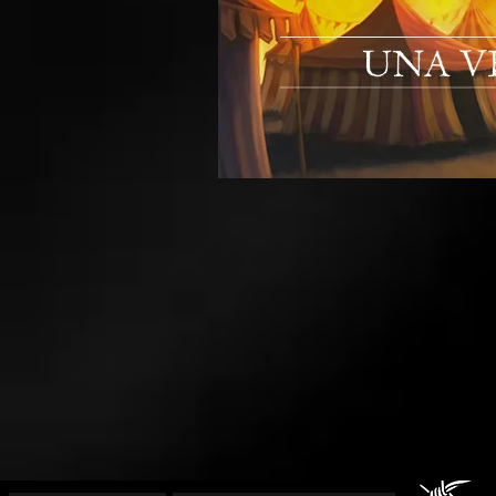
L'Ultima
Torcia
2
-
Una
veglia