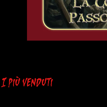
L'Ultima
Torcia
-
La
I più venduti
Contea
di
Passo
Destino
-
PDF