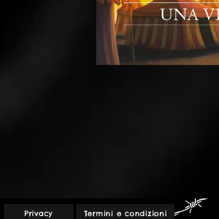
L'Ultima
Torcia
2
-
Una
veglia
Rossa
Privacy
Termini e condizioni
-