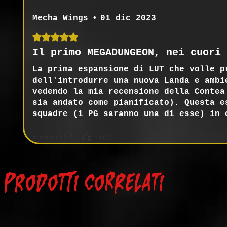
Mecha Wings
•
01 dic 2023
Valutazione 5 stelle su 5.
Il primo MEGADUNGEON, nei cuori 
La prima espansione di LUT che volle p
dell'introdurre una nuova Landa e ambi
vedendo la mia recensione della Contea
sia andato come pianificato). Questa e
squadre (i PG saranno una di esse) in 
pericolosi dungeon interconnessi, pien
È stata utile?
Sì (1)
cui la semplice vittoria non è tutto q
Prodotti correlati