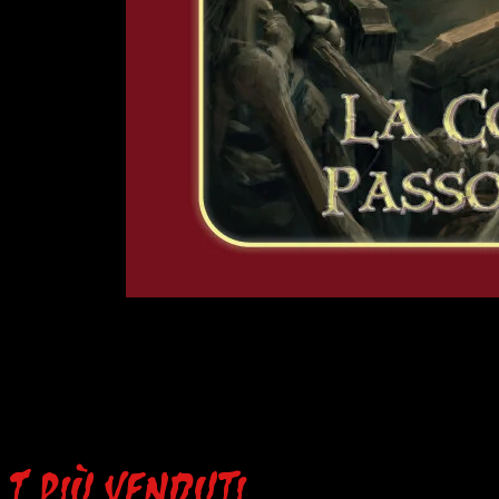
L'Ultima
Torcia
-
La
I più venduti
Contea
di
Passo