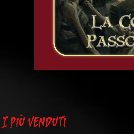
L'Ultima
Torcia
-
La
I più venduti
Contea
di
Passo
Destino
-
PDF