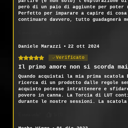
partire (e non solo) l'esplorazione di
però di un paio di aggiunte per poter 
Perfetto per imparare a capire di cosa
continuare davvero, tutto guadagnerà m
uscite.
È stata utile?
Sì (1)
Il viaggio è qui che ebbe inizio, ed è
espansioni che si costruirà una ricca 
Daniele Marazzi
•
22 ott 2024
Valutazione 5 stelle su 5.
Verificato
Il primo amore non si scorda mai
Quando acquistai la mia prima scatola 
ricerca di un prodotto dalle regole se
acquisto potesse intrattenere e sfidar
povero in canna. La Torcia di LUT cont
durante le nostre sessioni. La scatola
per tutti, veterani e novizi; apre le 
È stata utile?
Sì (1)
dove solo il Male vede al buio. Affret