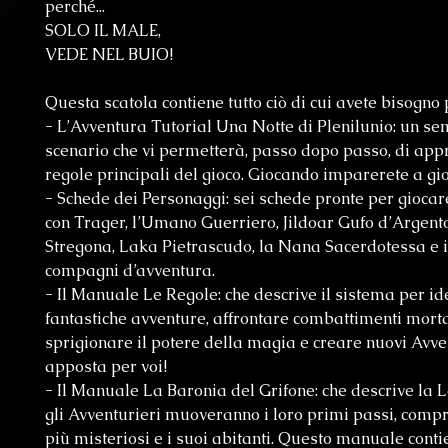
perché...
SOLO IL MALE,
VEDE NEL BUIO!
Questa scatola contiene tutto ciò di cui avete bisogno 
- L’Avventura Tutorial Una Notte di Plenilunio: un se
scenario che vi permetterà, passo dopo passo, di app
regole principali del gioco. Giocando imparerete a gi
- Schede dei Personaggi: sei schede pronte per giocar
con Trager, l’Umano Guerriero, Jildoar Gufo d’Argento,
Stregona, Laka Pietrascudo, la Nana Sacerdotessa e i
compagni d’avventura.
- Il Manuale Le Regole: che descrive il sistema per i
fantastiche avventure, affrontare combattimenti morta
sprigionare il potere della magia e creare nuovi Avvent
apposta per voi!
- Il Manuale La Baronia del Grifone: che descrive la
gli Avventurieri muoveranno i loro primi passi, compr
più misteriosi e i suoi abitanti. Questo manuale conti