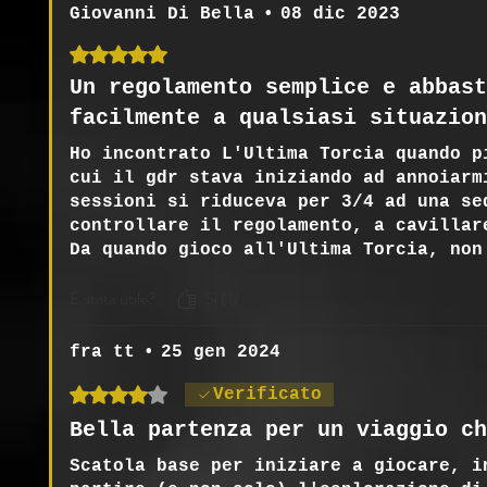
Giovanni Di Bella
•
08 dic 2023
Valutazione 5 stelle su 5.
Un regolamento semplice e abbast
facilmente a qualsiasi situazion
Ho incontrato L'Ultima Torcia quando p
cui il gdr stava iniziando ad annoiarm
sessioni si riduceva per 3/4 ad una se
controllare il regolamento, a cavillar
Da quando gioco all'Ultima Torcia, non
discussione sulle regole o sulla loro 
È stata utile?
Sì (1)
Ed io ad un regolamento che permette d
che dare 5!
fra tt
•
25 gen 2024
Valutazione 4 stelle su 5.
Verificato
Bella partenza per un viaggio ch
Scatola base per iniziare a giocare, i