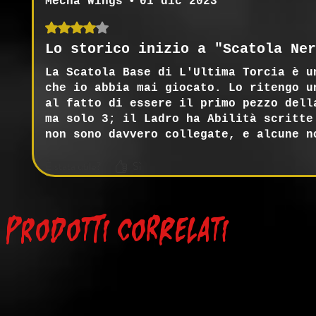
Mecha Wings
•
01 dic 2023
Valutazione 4 stelle su 5.
Lo storico inizio a "Scatola Ner
La Scatola Base di L'Ultima Torcia è u
che io abbia mai giocato. Lo ritengo u
al fatto di essere il primo pezzo dell
ma solo 3; il Ladro ha Abilità scritte
non sono davvero collegate, e alcune n
Bestiario è vario, ma manca di precisa
È stata utile?
Sì
ciò fu notato e fixato per le uscite s
Prodotti correlati