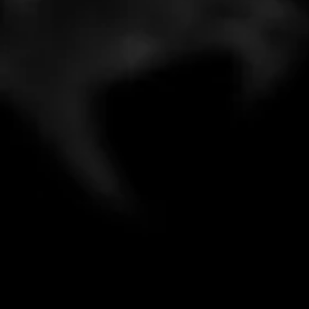
ULTIME USCITE
Crawlers Games
L'Ultima Torcia 2
Sine Requie
Romanzi
MANUALI BASE
Tenebræ
Anime e Sangue
L'Ultima Bomba