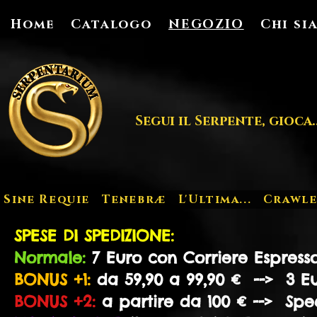
Home
Catalogo
NEGOZIO
Chi si
Segui il Serpente, gioca..
Sine Requie
Tenebræ
L'Ultima...
Crawle
SPESE DI SPEDIZIONE:
Normale:
7 Euro con Corriere Espresso
BONUS +1:
da 59,90 a 99,90 € --> 3 Eur
BONUS +2:
a partire da 100 € --> Sped