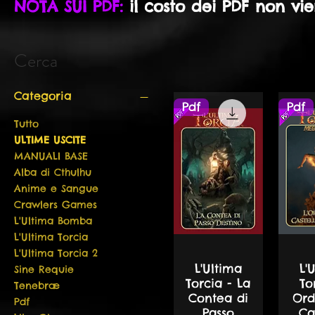
NOTA SUI PDF:
il costo dei PDF non vi
Cerca
Categoria
Pdf
Pdf
Tutto
ULTIME USCITE
MANUALI BASE
Alba di Cthulhu
Anime e Sangue
Crawlers Games
L'Ultima Bomba
L'Ultima Torcia
L'Ultima Torcia 2
L'Ultima
L'
Sine Requie
Torcia - La
To
Tenebræ
Contea di
Ord
Pdf
Passo
Ca