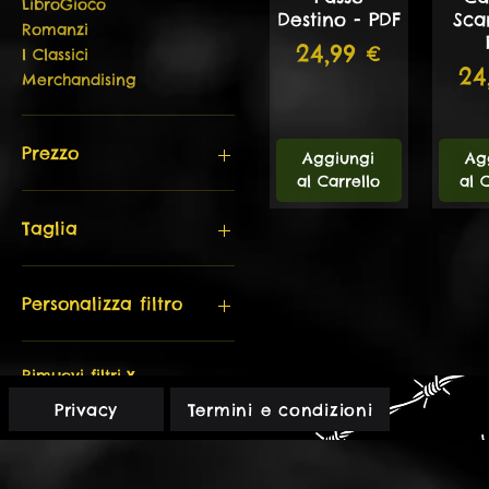
LibroGioco
Destino - PDF
Sca
Romanzi
Prezzo
24,99 €
I Classici
Pr
24
Merchandising
Prezzo
Aggiungi
Ag
al Carrello
al 
2 €
150 €
Taglia
L
M
Personalizza filtro
S
XL
I Classici
XXL
L'Ultima Torcia
Rimuovi filtri
X
LibroGioco
Privacy
Termini e condizioni
Alba di Cthulhu
Merchandising
Pdf